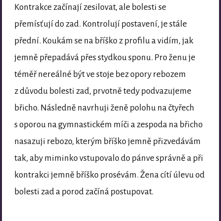
Kontrakce začínají zesilovat, ale bolesti se
přemísťují do zad. Kontrolují postavení, je stále
přední. Koukám se na bříško z profilu a vidím, jak
jemně přepadává přes stydkou sponu. Pro ženu je
téměř nereálné být ve stoje bez opory rebozem
z důvodu bolesti zad, prvotně tedy podvazujeme
břicho. Následně navrhuji ženě polohu na čtyřech
s oporou na gymnastickém míči a zespoda na břicho
nasazuji rebozo, kterým bříško jemně přizvedávám
tak, aby miminko vstupovalo do pánve správně a při
kontrakci jemně bříško prosévám. Žena cítí úlevu od
bolesti zad a porod začíná postupovat.