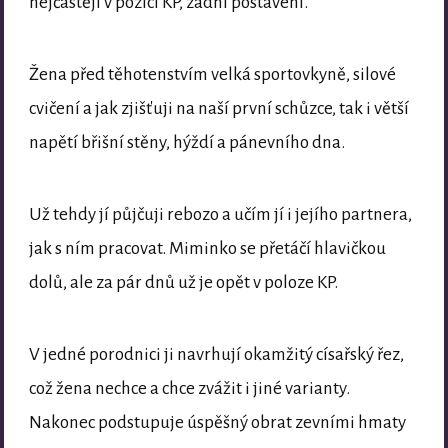
nejčastěji v pozici KP, zadní postavení.
Žena před těhotenstvím velká sportovkyně, silové
cvičení a jak zjišťuji na naší první schůzce, tak i větší
napětí břišní stěny, hýždí a pánevního dna.
Už tehdy jí půjčuji rebozo a učím jí i jejího partnera,
jak s ním pracovat. Miminko se přetáčí hlavičkou
dolů, ale za pár dnů už je opět v poloze KP.
V jedné porodnici ji navrhují okamžitý císařský řez,
což žena nechce a chce zvážit i jiné varianty.
Nakonec podstupuje úspěšný obrat zevními hmaty