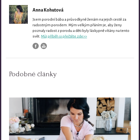
Anna Kohutová
Jsem porodní bába a průvodkyně ženám na jejich cestě za
radostným porodem. Mým velkým přáním je, aby ženy
poznaly radost z porodu a děti byly láskypně vítány na tento
svět.
Můj příběh si přečtěte zde>>
Podobné články