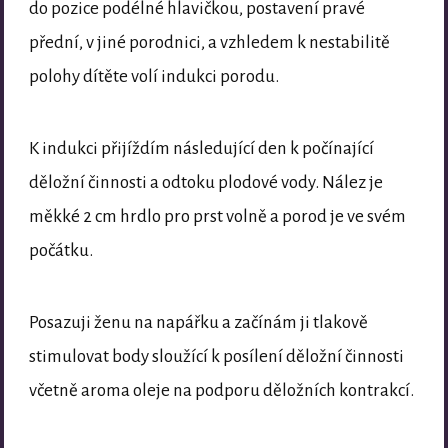
do pozice podélné hlavičkou, postavení pravé
přední, v jiné porodnici, a vzhledem k nestabilitě
polohy dítěte volí indukci porodu.
K indukci přijíždím následující den k počínající
děložní činnosti a odtoku plodové vody. Nález je
měkké 2 cm hrdlo pro prst volně a porod je ve svém
počátku.
Posazuji ženu na napářku a začínám ji tlakově
stimulovat body sloužící k posílení děložní činnosti
včetně aroma oleje na podporu děložních kontrakcí.