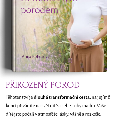
porodem
Anna Kohutová
PŘIROZENÝ POROD
Těhotenství je
dlouhá transformační cesta,
na jejímž
konci přivádíte na svět dítě a sebe, coby matku. Vaše
dítě jste počali v atmosféře lásky, vášně a rozkoše,