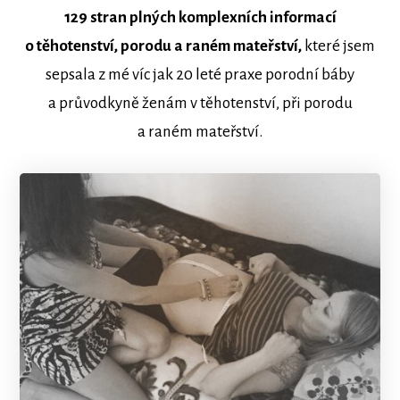
129 stran plných komplexních informací
o těhotenství, porodu a raném mateřství,
které jsem
sepsala z mé víc jak 20 leté praxe porodní báby
a průvodkyně ženám v těhotenství, při porodu
a raném mateřství.