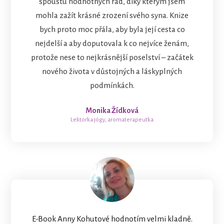
spoustu hodnotných rad, díky kterým jsem
mohla zažít krásné zrození svého syna. Knize
bych proto moc přála, aby byla její cesta co
nejdelší a aby doputovala k co nejvíce ženám,
protože nese to nejkrásnější poselství – začátek
nového života v důstojných a láskyplných
podmínkách.
Monika Žídková
Lektorka jógy, aromaterapeutka
E-Book Anny Kohutové hodnotím velmi kladně.