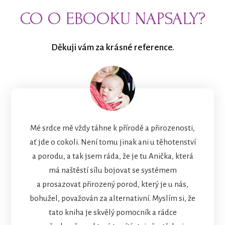
CO O EBOOKU NAPSALY?
Děkuji vám za krásné reference.
Mé srdce mě vždy táhne k přírodě a přirozenosti,
ať jde o cokoli. Není tomu jinak ani u těhotenství
a porodu, a tak jsem ráda, že je tu Anička, která
má naštěstí sílu bojovat se systémem
a prosazovat přirozený porod, který je u nás,
bohužel, považován za alternativní. Myslím si, že
tato kniha je skvělý pomocník a rádce