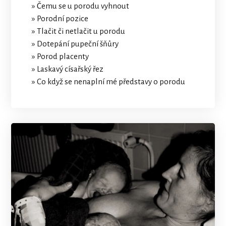
» Čemu se u porodu vyhnout
» Porodní pozice
» Tlačit či netlačit u porodu
» Dotepání pupeční šňůry
» Porod placenty
» Laskavý císařský řez
» Co když se nenaplní mé představy o porodu