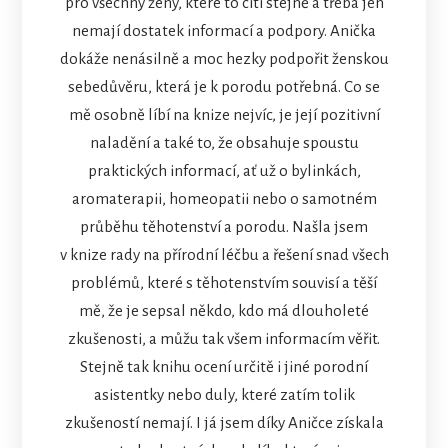
pro všechny ženy, které to cítí stejně a třeba jen
nemají dostatek informací a podpory. Anička
dokáže nenásilně a moc hezky podpořit ženskou
sebedůvěru, která je k porodu potřebná. Co se
mě osobně líbí na knize nejvíc, je její pozitivní
naladění a také to, že obsahuje spoustu
praktických informací, ať už o bylinkách,
aromaterapii, homeopatii nebo o samotném
průběhu těhotenství a porodu. Našla jsem
v knize rady na přírodní léčbu a řešení snad všech
problémů, které s těhotenstvím souvisí a těší
mě, že je sepsal někdo, kdo má dlouholeté
zkušenosti, a můžu tak všem informacím věřit.
Stejně tak knihu ocení určitě i jiné porodní
asistentky nebo duly, které zatím tolik
zkušeností nemají. I já jsem díky Aničce získala