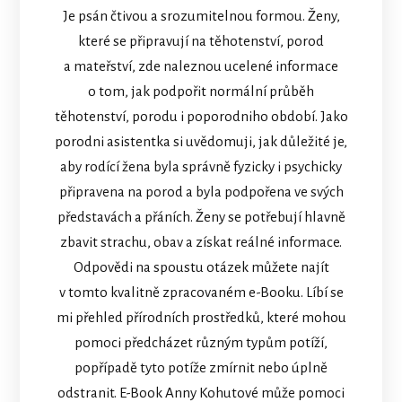
Je psán čtivou a srozumitelnou formou. Ženy,
které se připravují na těhotenství, porod
a mateřství, zde naleznou ucelené informace
o tom, jak podpořit normální průběh
těhotenství, porodu i poporodniho období. Jako
porodni asistentka si uvědomuji, jak důležité je,
aby rodící žena byla správně fyzicky i psychicky
připravena na porod a byla podpořena ve svých
představách a přáních. Ženy se potřebují hlavně
zbavit strachu, obav a získat reálné informace.
Odpovědi na spoustu otázek můžete najít
v tomto kvalitně zpracovaném e-Booku. Líbí se
mi přehled přírodních prostředků, které mohou
pomoci předcházet různým typům potíží,
popřípadě tyto potíže zmírnit nebo úplně
odstranit. E-Book Anny Kohutové může pomoci