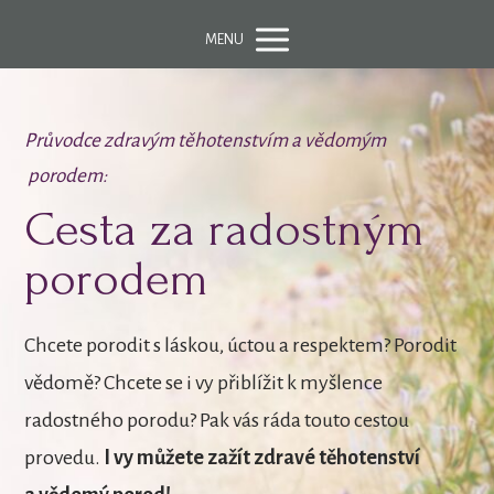
MENU
Průvodce zdravým těhotenstvím a vědomým
porodem:
Cesta za radostným
porodem
Chcete porodit s láskou, úctou a respektem? Porodit
vědomě? Chcete se i vy přiblížit k myšlence
radostného porodu? Pak vás ráda touto cestou
provedu.
I vy můžete zažít zdravé těhotenství