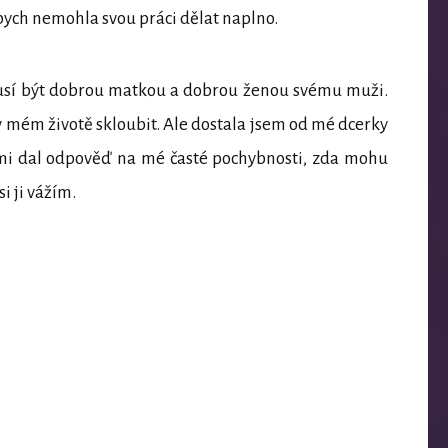
 bych nemohla svou práci dělat naplno.
usí být dobrou matkou a dobrou ženou svému muži.
 v mém životě skloubit. Ale dostala jsem od mé dcerky
 mi dal odpověď na mé časté pochybnosti, zda mohu
 ji vážím.