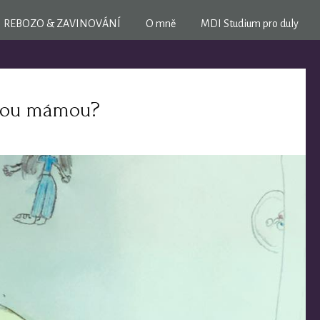
REBOZO & ZAVINOVÁNÍ
O mně
MDI Studium pro duly
brou mámou?