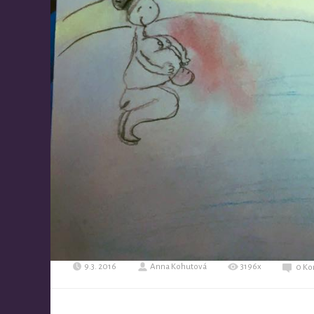
9.3. 2016
Anna Kohutová
3196x
0 Ko