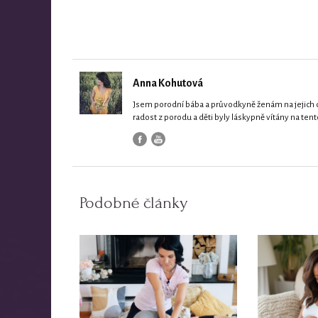
Anna Kohutová
Jsem porodní bába a průvodkyně ženám na jejich
radost z porodu a děti byly láskypně vítány na tent
Podobné články