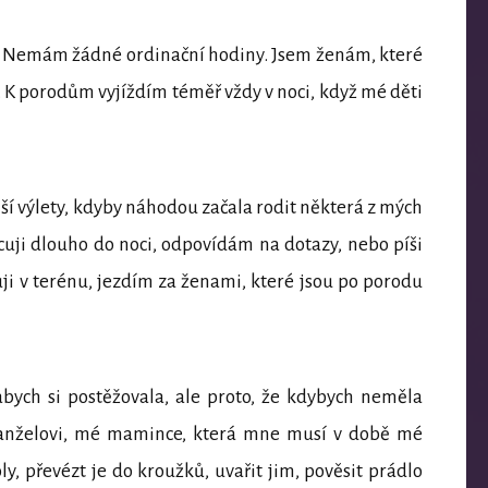
Nemám žádné ordinační hodiny. Jsem ženám, které
. K porodům vyjíždím téměř vždy v noci, když mé děti
í výlety, kdyby náhodou začala rodit některá z mých
cuji dlouho do noci, odpovídám na dotazy, nebo píši
uji v terénu, jezdím za ženami, které jsou po porodu
abych si postěžovala, ale proto, že kdybych neměla
manželovi, mé mamince, která mne musí v době mé
ly, převézt je do kroužků, uvařit jim, pověsit prádlo