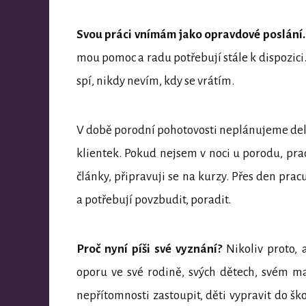
Svou práci vnímám jako opravdové poslání.
mou pomoc a radu potřebují stále k dispozici
spí, nikdy nevím, kdy se vrátím.
V době porodní pohotovosti neplánujeme delš
klientek. Pokud nejsem v noci u porodu, pra
články, připravuji se na kurzy. Přes den prac
a potřebují povzbudit, poradit.
Proč nyní píši své vyznání?
Nikoliv proto, 
oporu ve své rodině, svých dětech, svém 
nepřítomnosti zastoupit, děti vypravit do ško