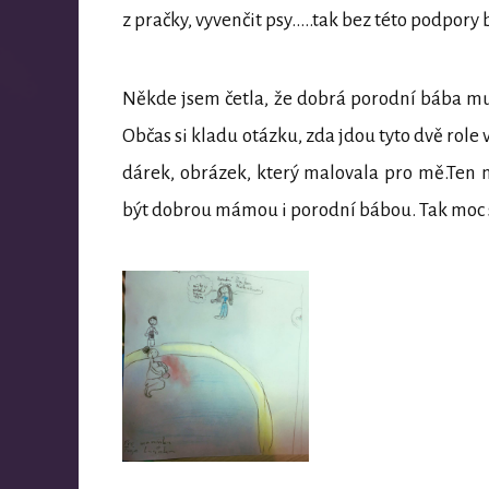
z pračky, vyvenčit psy…..tak bez této podpory
Někde jsem četla, že dobrá porodní bába m
Občas si kladu otázku, zda jdou tyto dvě role
dárek, obrázek, který malovala pro mě.Ten
být dobrou mámou i porodní bábou. Tak moc si