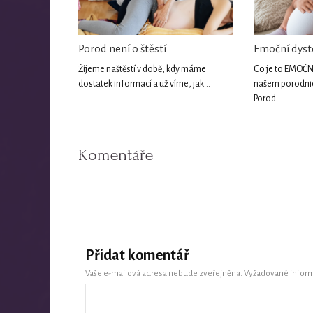
Porod není o štěstí
Emoční dyst
Žijeme naštěstí v době, kdy máme
Co je to EMOČN
dostatek informací a už víme, jak…
našem porodnic
Porod…
Komentáře
Přidat komentář
Vaše e-mailová adresa nebude zveřejněna.
Vyžadované infor