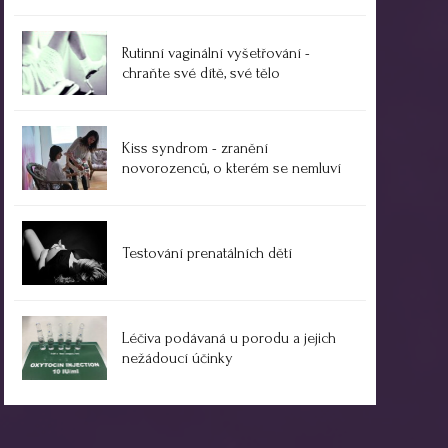
Rutinní vaginální vyšetřování -
chraňte své dítě, své tělo
Kiss syndrom - zranění
novorozenců, o kterém se nemluví
Testování prenatálních dětí
Léčiva podávaná u porodu a jejich
nežádoucí účinky