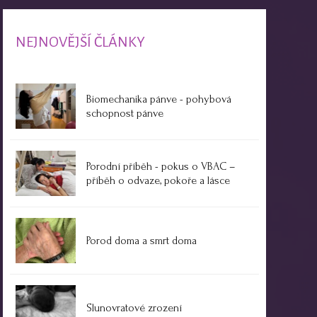
NEJNOVĚJŠÍ ČLÁNKY
Biomechanika pánve - pohybová
schopnost pánve
Porodní příběh - pokus o VBAC –
příběh o odvaze, pokoře a lásce
Porod doma a smrt doma
Slunovratové zrození