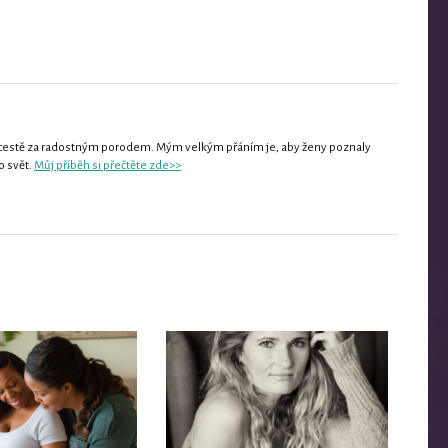
 cestě za radostným porodem. Mým velkým přáním je, aby ženy poznaly
o svět.
Můj příběh si přečtěte zde>>