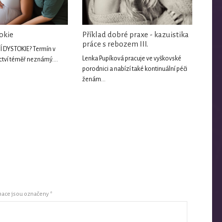
okie
Příklad dobré praxe - kazuistika
práce s rebozem III.
Í DYSTOKIE? Termín v
Lenka Pupíková pracuje ve vyškovské
tví téměř neznámý....
porodnici a nabízí také kontinuální péči
ženám…
mace jsou označeny
*