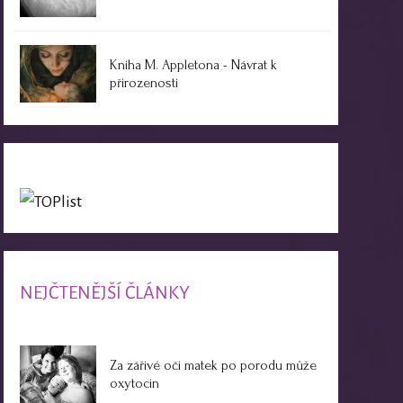
Kniha M. Appletona - Návrat k
přirozenosti
NEJČTENĚJŠÍ ČLÁNKY
Za zářivé oči matek po porodu může
oxytocin