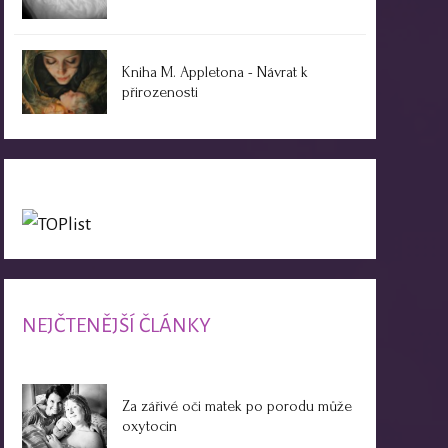
Kniha M. Appletona - Návrat k
přirozenosti
NEJČTENĚJŠÍ ČLÁNKY
Za zářivé oči matek po porodu může
oxytocin