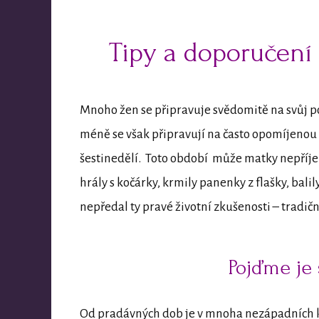
Tipy a doporučení
Mnoho žen se připravuje svědomitě na svůj po
méně se však připravují na často opomíjenou
šestinedělí. Toto období může matky nepříjem
hrály s kočárky, krmily panenky z flašky, bali
nepředal ty pravé životní zkušenosti – tradič
Pojďme je 
Od pradávných dob je v mnoha nezápadních k