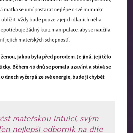
aždá matka se umí postarat nejlépe o své miminko.
ížit. Vždy bude pouze v jejich dlaních něha
a nepotřebuje žádný kurz manipulace, aby se naučila
ání jejich mateřských schopností.
 ženou, jakou byla před porodem. Je jiná, její tělo
eticky. Během 40 dnů se pomalu uzavírá a stává se
 40 dnech vyčerpá ze své energie, bude ji chybět
ést mateřskou intuicí, svým
Ten nejlepší odborník na dítě