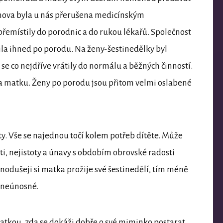
nova byla u nás přerušena medicínským
řemístily do porodnic a do rukou lékařů. Společnost
la ihned po porodu. Na ženy-šestinedělky byl
se co nejdříve vrátily do normálu a běžných činností.
na matku. Ženy po porodu jsou přitom velmi oslabené
y. Vše se najednou točí kolem potřeb dítěte. Může
ti, nejistoty a únavy s obdobím obrovské radosti
nodušeji si matka prožije své šestinedělí, tím méně
a neúnosné.
atkou, zda se dokáži dobře o své miminko postarat,