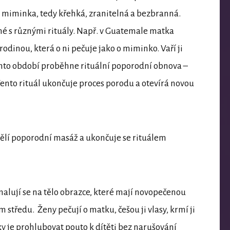
u miminka, tedy křehká, zranitelná a bezbranná.
né s různými rituály. Např. v Guatemale matka
odinou, která o ni pečuje jako o miminko. Vaří ji
o tomto období proběhne rituální poporodní obnova –
Tento rituál ukončuje proces porodu a otevírá novou
ělí poporodní masáž a ukončuje se rituálem
malují se na tělo obrazce, které mají novopečenou
ém středu. Ženy pečují o matku, češou ji vlasy, krmí ji
tky je prohlubovat pouto k dítěti bez narušování