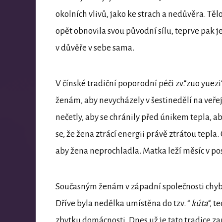
okolních vlivů, jako ke strach a nedůvěra. Tě
opět obnovila svou původní sílu, teprve pak j
v důvěře v sebe sama.
V čínské tradiční poporodní péči zv.“zuo yuez
ženám, aby nevycházely v šestinedělí na veřejn
nečetly, aby se chránily před únikem tepla, aby
se, že žena ztrácí energii právě ztrátou tepla.
aby žena neprochladla. Matka leží měsíc v post
Současným ženám v západní společnosti chybí
Dříve byla nedělka umístěna do tzv. “
kúta
“, 
zbytku domácnosti. Dnes už je tato tradice