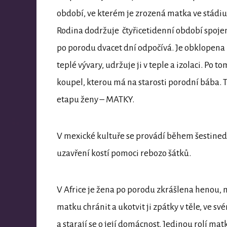
období, ve kterém je zrozená matka ve stádi
Rodina dodržuje čtyřicetidenní období spoje
po porodu dvacet dní odpočívá. Je obklopena r
teplé vývary, udržuje ji v teple a izolaci. P
koupel, kterou má na starosti porodní bába. 
etapu ženy – MATKY.
V mexické kultuře se provádí během šestined
uzavření kostí pomoci rebozo šátků.
V Africe je žena po porodu zkrášlena henou, 
matku chránit a ukotvit ji zpátky v těle, ve sv
a starají se o její domácnost. Jedinou rolí ma