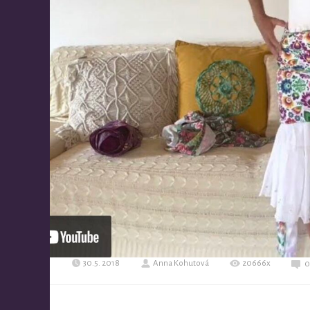
30.5. 2018
Anna Kohutová
20666x
0