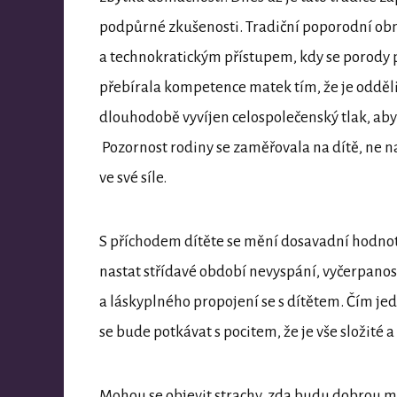
podpůrné zkušenosti. Tradiční poporodní ob
a technokratickým přístupem, kdy se porody p
přebírala kompetence matek tím, že je odděli
dlouhodobě vyvíjen celospolečenský tlak, aby 
Pozornost rodiny se zaměřovala na dítě, ne 
ve své síle.
S příchodem dítěte se mění dosavadní hodnot
nastat střídavé období nevyspání, vyčerpanos
a láskyplného propojení se s dítětem. Čím jed
se bude potkávat s pocitem, že je vše složité 
Mohou se objevit strachy, zda budu dobrou m