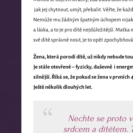
jak jej chytnout, umýt, přebalit. Věřte, že k
Nemůže mu žádným špatným úchopem nijak ubl
a láska, a to je pro dítě nejdůležitější. Matk
své dítě správně nosit, je to opět zpochybňov
Žena, která porodí dítě, už nikdy nebude tou
je stále otevřené – fyzicky, duševně i energ
silnější. Říká se, že pokud se žena v prvních
ještě několik dlouhých let.
Nechte se proto v
srdcem a dítětem. 