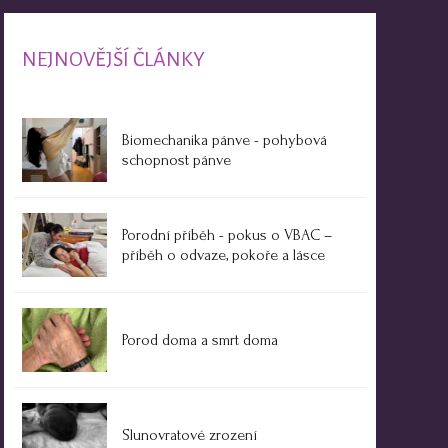
NEJNOVĚJŠÍ ČLÁNKY
Biomechanika pánve - pohybová
schopnost pánve
Porodní příběh - pokus o VBAC –
příběh o odvaze, pokoře a lásce
Porod doma a smrt doma
Slunovratové zrození