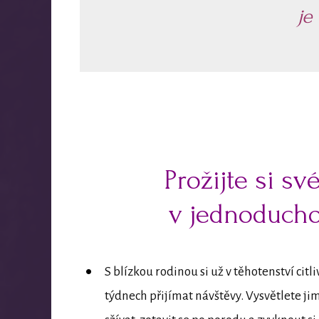
je
Prožijte si sv
v jednoducho
S blízkou rodinou si už v těhotenství cit
týdnech přijímat návštěvy. Vysvětlete jim,