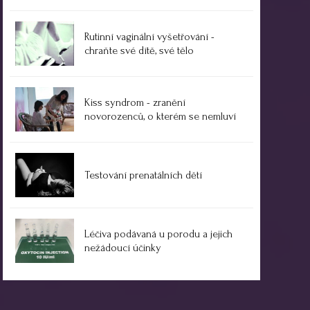
Rutinní vaginální vyšetřování -
chraňte své dítě, své tělo
Kiss syndrom - zranění
novorozenců, o kterém se nemluví
Testování prenatálních dětí
Léčiva podávaná u porodu a jejich
nežádoucí účinky