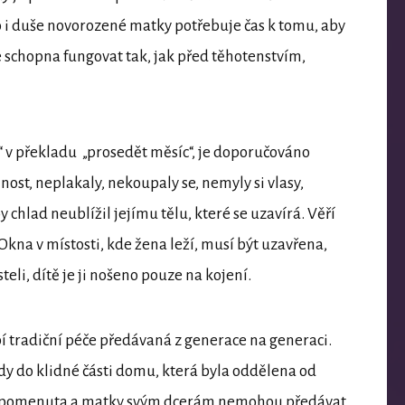
lo i duše novorozené matky potřebuje čas k tomu, aby
e schopna fungovat tak, jak před těhotenstvím,
i“ v překladu „prosedět měsíc“, je doporučováno
ost, neplakaly, nekoupaly se, nemyly si vlasy,
 chlad neublížil jejímu tělu, které se uzavírá. Věří
 Okna v místosti, kde žena leží, musí být uzavřena,
eli, dítě je ji nošeno pouze na kojení.
 tradiční péče předávaná z generace na generaci.
tedy do klidné části domu, která byla oddělena od
 zapomenuta a matky svým dcerám nemohou předávat