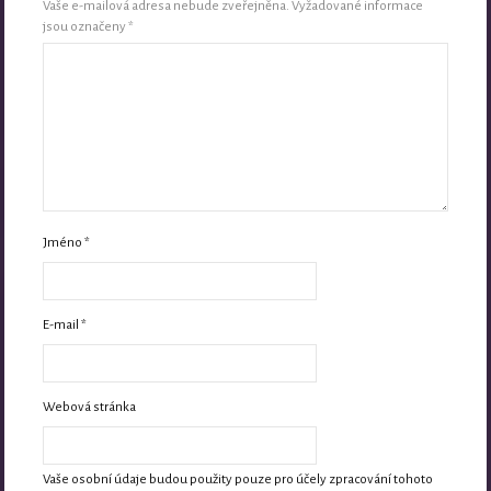
Vaše e-mailová adresa nebude zveřejněna.
Vyžadované informace
jsou označeny
*
Jméno
*
E-mail
*
Webová stránka
Vaše osobní údaje budou použity pouze pro účely zpracování tohoto