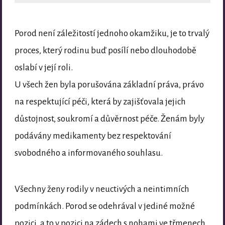
Porod není záležitostí jednoho okamžiku, je to trvalý
proces, který rodinu buď posílí nebo dlouhodobě
oslabí v její roli.
U všech žen byla porušována základní práva, právo
na respektující péči, která by zajišťovala jejich
důstojnost, soukromí a důvěrnost péče. Ženám byly
podávány medikamenty bez respektování
svobodného a informovaného souhlasu.
Všechny ženy rodily v neuctivých a neintimních
podmínkách. Porod se odehrával v jediné možné
pozici, a to v pozici na zádech s nohami ve třmenech