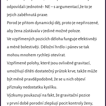
odpovídali jednotně- NE – s argumentací,že to je
jejich zaběhnutá praxe.
Porod je přitom dynamický děj, proto je nepřirozené,
aby žena zůstávala v jediné možné poloze.
Ve vzpřímených pozicích děloha funguje efektivněji
a méně bolestivěji. Děložní hrdlo i pánev se tak
mohou mnohem rychleji otevírat.
Vzpřímené polohy, které jsou ovlivěné gravitací,
umožňují dítěti dostatečný průtok krve, takže může
být méně pravděpodobné, že se u nich objeví
příznaky nedostatku kyslíku.
Výzkumy poukazují na fakt, že gravitační pozice
v první době porodní zlepšují pocit kontroly ženy,