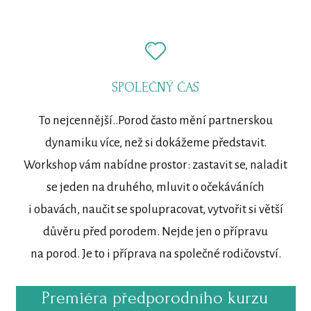
SPOLEČNÝ ČAS
To nejcennější..Porod často mění partnerskou
dynamiku více, než si dokážeme představit.
Workshop vám nabídne prostor: zastavit se, naladit
se jeden na druhého, mluvit o očekáváních
i obavách, naučit se spolupracovat, vytvořit si větší
důvěru před porodem. Nejde jen o přípravu
na porod. Je to i příprava na společné rodičovství.
Premiéra předporodního kurzu