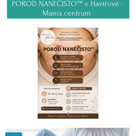
POROD NANEČISTO™ v Havířově -
Mama centrum