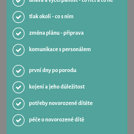
únava a vyčerpanost - co říct a co ne
tlak okolí - co s ním
změna plánu - připrava
komunikace s personálem
první dny po porodu
kojení a jeho důležitost
potřeby novorozené dítěte
péče o novorozené dítě