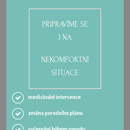
PŘIPRAVÍME SE
I NA
NEKOMFORTNÍ
SITUACE
medicínské intervence
změna porodního plánu
vyčerpání během porodu