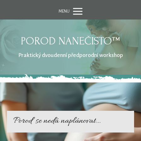
MENU
POROD NANEČISTO™
Praktický dvoudenní předporodní workshop
Porod se nedá naplánovat...