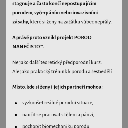
stagnuje a často končí nepostupujícím
porodem, vyčerpáním nebo invazivními
zásahy,
které si ženy na začátku vůbec nepřály.
A právě proto vznikl projekt POROD
NANEČISTO™.
Ne jako další teoretický předporodní kurz.
Ale jako praktický trénink k porodu a šestiedělí
Místo, kde si ženy i jejich partneři mohou:
vyzkoušet reálné porodní situace,
naučit se pracovat s tělem a pánví,
pochopit biomechaniku porodu,