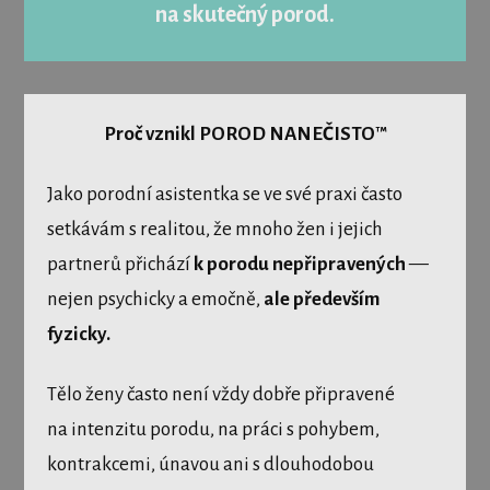
na skutečný porod.
Proč vznikl POROD NANEČISTO™
Jako porodní asistentka se ve své praxi často
setkávám s realitou, že mnoho žen i jejich
partnerů přichází
k porodu nepřipravených
—
nejen psychicky a emočně,
ale především
fyzicky.
Tělo ženy často není vždy dobře připravené
na intenzitu porodu, na práci s pohybem,
kontrakcemi, únavou ani s dlouhodobou