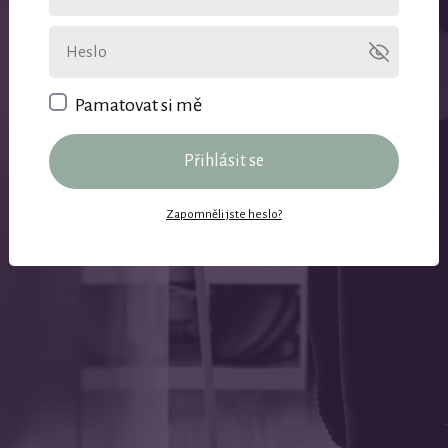
Pamatovat si mě
Přihlásit se
Zapomněli jste heslo?